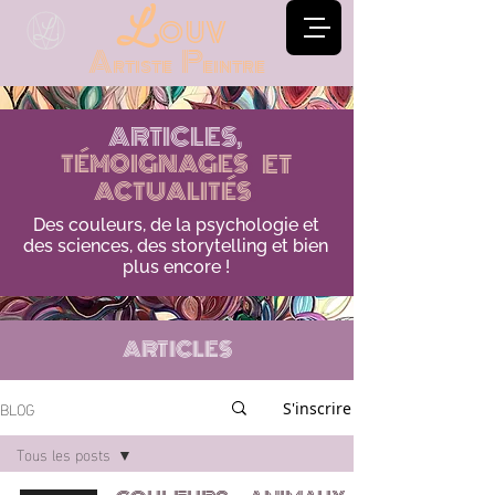
ouv
L
Artiste Peintre
ARTICLES,
TÉMOIGNAGES
TÉMOIGNAGES
ET
ACTUALITÉS
ACTUALITÉS
Des couleurs, de la psychologie et
des sciences, des storytelling et bien
plus encore !
ARTICLES
BLOG
S'inscrire
Tous les posts