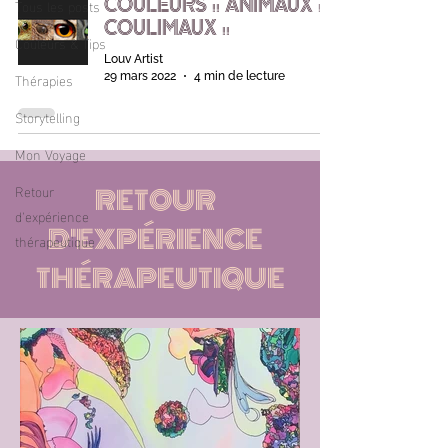
Tous les posts
COULEURS !! ANIMAUX !!
COULIMAUX !!
Couleurs & Tips
Louv Artist
Thérapies
29 mars 2022
4 min de lecture
Storytelling
Mon Voyage
Retour
RETOUR
d'expérience
D'EXPÉRIENCE
thérapeutique
THÉRAPEUTIQUE