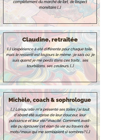
complètement du marché de l’art, de l’aspect
monétaire [...]
Claudine, retraitée
[...]
L’expérience à été différente pour chaque toile,
mais le ressenti est toujours le même : je sais où je
suis quand je me perds dans ces traits , ses
tourbillons, ses couleurs.
[...]
Michèle, coach & sophrologue
[...]
Lorsqu'elle m'a présenté ses toiles j'ai tout
d'abord été surprise de leur douceur, leur
puissance et leur vie/vivacité; C
omment avait-
elle pu éprouver cet élan de vie au travers de
mots/maux qui me semblaient si sombres?
[...]