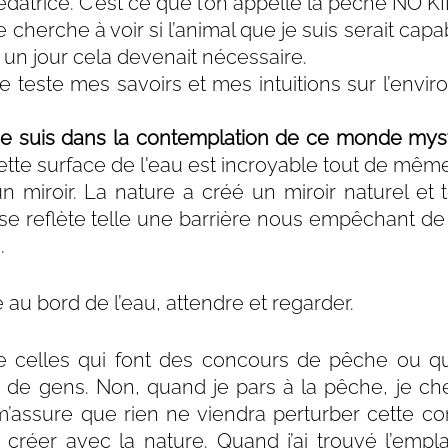
édatrice. C’est ce que l’on appelle la pêche NO KI
 cherche à voir si l’animal que je suis serait capa
si un jour cela devenait nécessaire.
e teste mes savoirs et mes intuitions sur l’envi
je suis dans la contemplation de ce monde myst
ette surface de l'eau est incroyable tout de même
 miroir. La nature a créé un miroir naturel et t
e reflète telle une barrière nous empêchant de v
.
e au bord de l’eau, attendre et regarder.
e celles qui font des concours de pêche ou qu
e de gens. Non, quand je pars à la pêche, je ch
 m’assure que rien ne viendra perturber cette con
créer avec la nature. Quand j’ai trouvé l’empl