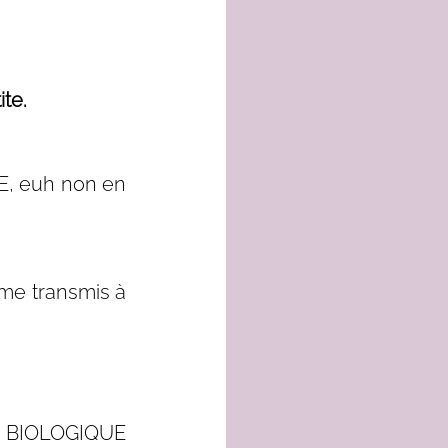
te.
E, euh non en 
me transmis à 
n BIOLOGIQUE 