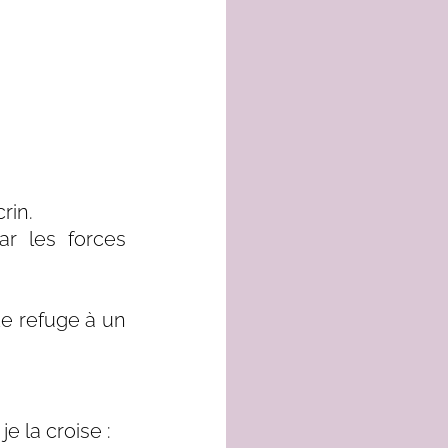
rin.
r les forces 
e refuge à un 
e la croise : 