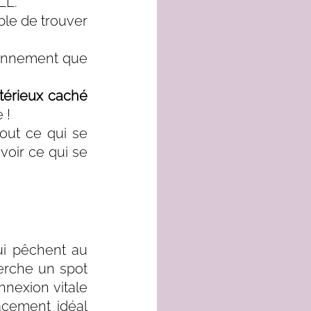
LL.
ble de trouver 
ronnement que 
érieux caché 
 ! 
out ce qui se 
oir ce qui se 
i pêchent au 
erche un spot 
nexion vitale 
acement idéal 