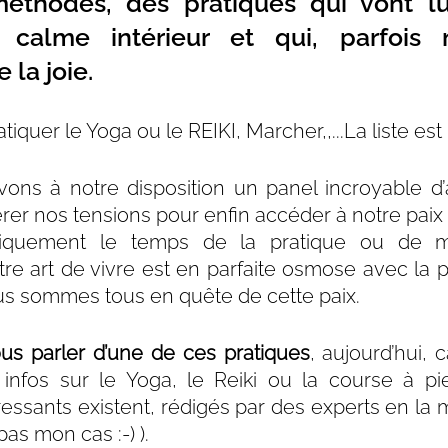
éthodes, des pratiques qui vont lui
 calme intérieur et qui, parfois 
 la joie.
tiquer le Yoga ou le REIKI, Marcher,,...La liste est i
avons à notre disposition un panel incroyable d’a
rer nos tensions pour enfin accéder à notre paix i
iquement le temps de la pratique ou de ma
re art de vivre est en parfaite osmose avec la p
nous sommes tous en quête de cette paix.
us parler d’une de ces pratiques
, aujourd’hui, c
infos sur le Yoga, le Reiki ou la course à pi
éressants existent, rédigés par des experts en la m
as mon cas :-) ).