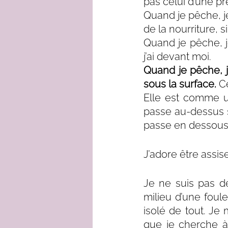
pas celui d’une pr
Quand je pêche, je
de la nourriture, 
Quand je pêche, j
j’ai devant moi.
Quand je pêche, 
sous la surface.
 C
Elle est comme un
passe au-dessus s
passe en dessous
J’adore être assis
Je ne suis pas d
milieu d’une foul
isolé de tout. Je
que je cherche à 