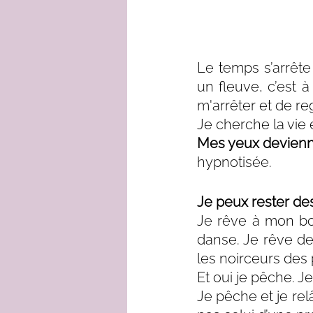
Le temps s’arrête
un fleuve, c’est
m'arrêter et de re
Je cherche la vie e
Mes yeux devienne
hypnotisée.
Je peux rester de
Je rêve à mon bo
danse. Je rêve de 
les noirceurs des
Et oui je pêche. J
Je pêche et je re