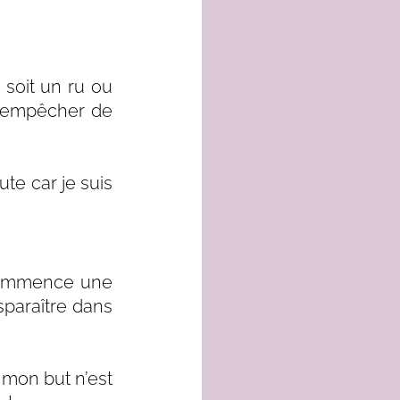
soit un ru ou 
'empêcher de 
rute car je suis 
commence une 
paraître dans 
mon but n’est 