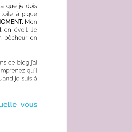
à que je dois 
oile à pique 
OMENT.
 Mon 
en éveil. Je 
in pêcheur en 
 ce blog j’ai 
mprenez qu’il 
and je suis à 
uelle vous 