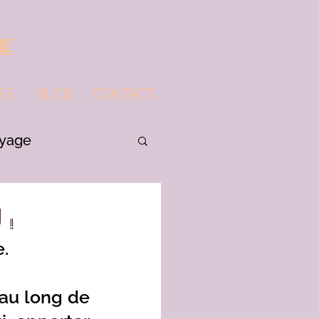
e
RE
BLOG
CONTACT
yage
 !
. 
au long de 