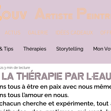
ouv
L
Artiste Peintr
ACTUS
GALERIE
IDÉES CADEAUX
OFF
& Tips
Thérapies
Storytelling
Mon Vo
érapeutique
021
3 min de lecture
 LA THÉRAPIE PAR L'EAU
s tous à être en paix avec nous même
s tous l’amour en nous.
r chacun cherche et expérimente, tout 