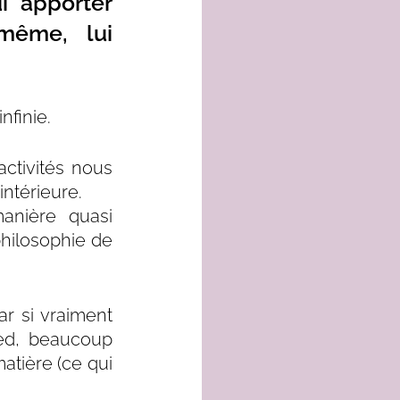
 apporter 
même, lui 
nfinie. 
ctivités nous 
ntérieure. 
nière quasi 
hilosophie de 
ar si vraiment 
ed, beaucoup 
atière (ce qui 