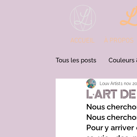
ACCUEIL
À PROPOS
Tous les posts
Couleurs 
Retour d'expérience th
Louv Artist
1 nov. 2
L’ART DE
Nous cherchon
Nous cherchon
Pour y arrive