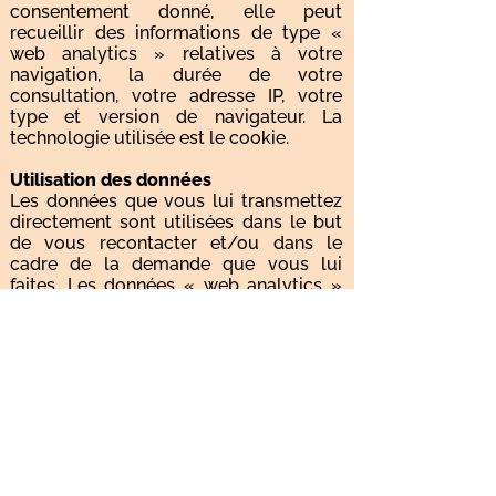
consentement donné, elle peut
recueillir des informations de type «
web analytics » relatives à votre
navigation, la durée de votre
consultation, votre adresse IP, votre
type et version de navigateur. La
technologie utilisée est le cookie.
Utilisation des données
Les données que vous lui transmettez
directement sont utilisées dans le but
de vous recontacter et/ou dans le
cadre de la demande que vous lui
faites. Les données « web analytics »
sont collectées de façon anonyme (en
enregistrant des adresses IP anonymes)
par Google Analytics, et lui permettent
de mesurer l'audience de son site web,
les consultations et les éventuelles
erreurs afin d’améliorer constamment
l’expérience des utilisateurs. Ces
données sont utilisées par Véronique
Xicluna, responsable du traitement des
données, et ne seront jamais cédées à