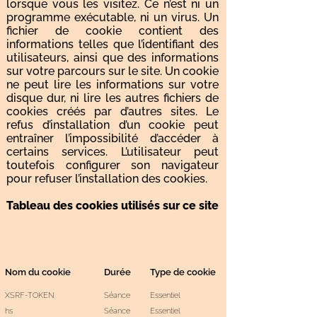
lorsque vous les visitez. Ce n’est ni un
programme exécutable, ni un virus. Un
fichier de cookie contient des
informations telles que l’identifiant des
utilisateurs, ainsi que des informations
sur votre parcours sur le site. Un cookie
ne peut lire les informations sur votre
disque dur, ni lire les autres fichiers de
cookies créés par d’autres sites. Le
refus d’installation d’un cookie peut
entraîner l’impossibilité d’accéder à
certains services. L’utilisateur peut
toutefois configurer son navigateur
pour refuser l’installation des cookies.
Tableau des cookies utilisés sur ce site
Nom du cookie
Durée
Type de cookie
XSRF-TOKEN
Séance
Essentiel
hs
Séance
Essentiel