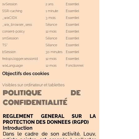
svSession
2 ans
Essentiel
SSR-caching
1 minute
Essentiel
_wixCIDX
3 mois
Essentiel
_wix_browser_sess
Séance
Essentiel
consent-policy
12 mois
Essentiel
smSession
Séance
Essentiel
TS*
Séance
Essentiel
bSession
30 minutes
Essentiel
fedops.logger.sessionId
12 mois
Essentiel
wixLanguage
12 mois
Fonctionnel
Objectifs des cookies
Visibles sur ordinateur et tablettes
POLITIQUE DE
CONFIDENTIALITÉ
REGLEMENT GENERAL SUR LA
PROTECTION DES DONNEES (RGPD)
Introduction
Dans le cadre de son activité, Louv,