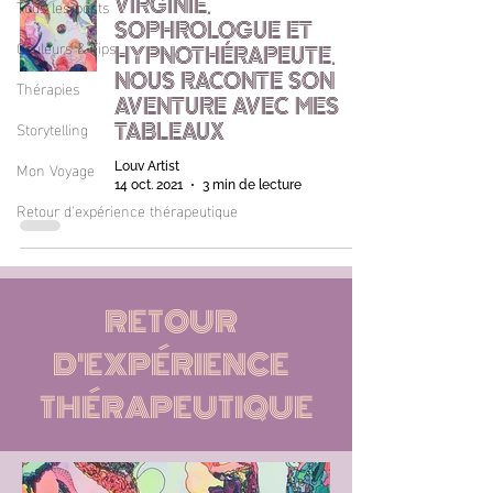
Tous les posts
VIRGINIE,
SOPHROLOGUE ET
Couleurs & Tips
HYPNOTHÉRAPEUTE,
NOUS RACONTE SON
Thérapies
AVENTURE AVEC MES
Storytelling
TABLEAUX
Mon Voyage
Louv Artist
14 oct. 2021
3 min de lecture
Retour d'expérience thérapeutique
RETOUR
D'EXPÉRIENCE
THÉRAPEUTIQUE