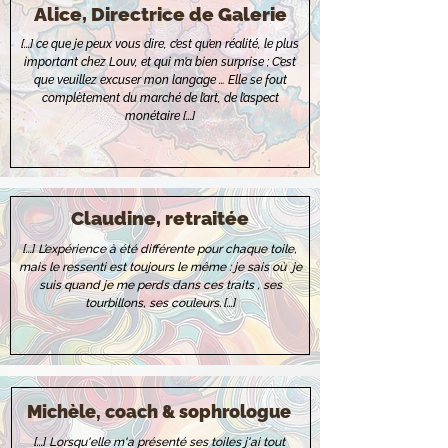
Alice, Directrice de Galerie
[...] ce que je peux vous dire, c’est qu’en réalité, le plus
important chez Louv, et qui m’a bien surprise ; C’est
que veuillez excuser mon langage … Elle se fout
complètement du marché de l’art, de l’aspect
monétaire [...]
Claudine, retraitée
[...]
L’expérience à été différente pour chaque toile,
mais le ressenti est toujours le même : je sais où je
suis quand je me perds dans ces traits , ses
tourbillons, ses couleurs.
[...]
Michèle, coach & sophrologue
[...]
Lorsqu'elle m'a présenté ses toiles j'ai tout