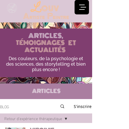
ouv
L
Artiste Peintre
ARTICLES,
TÉMOIGNAGES
TÉMOIGNAGES
ET
ACTUALITÉS
ACTUALITÉS
Des couleurs, de la psychologie et
des sciences, des storytelling et bien
plus encore !
ARTICLES
BLOG
S'inscrire
Retour d'expérience thérapeutique